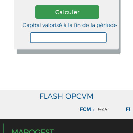
Capital valorisé à la fin de la période
FLASH OPCVM
FCM :
FM
142.41
MAROGEST