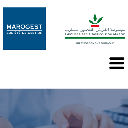
Marogest
Nos
Solutions
Nos
OPCVM
Nos
Publications
Contact