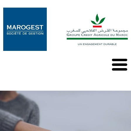
Marogest
Nos
Solutions
Nos
OPCVM
Nos
Publications
Contact