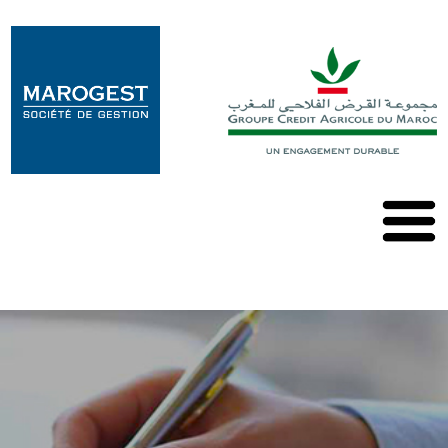
Marogest
Nos
Solutions
Nos
OPCVM
Nos
Publications
Contact