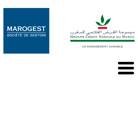
Marogest
Nos
Solutions
Nos
OPCVM
Nos
Publications
Contact