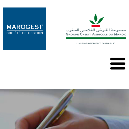
Marogest
Nos
Solutions
Nos
OPCVM
Nos
Publications
Contact