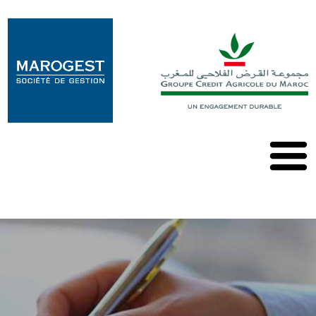
Marogest
Nos
Solutions
Nos
OPCVM
Nos
Publications
Contact