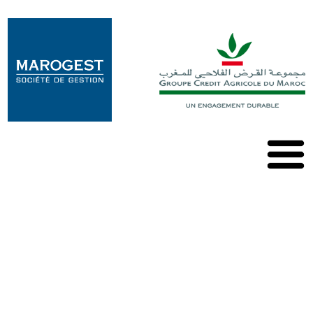
Marogest
Nos
Solutions
Nos
OPCVM
Nos
Publications
Contact