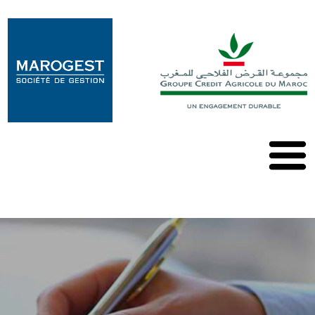
Marogest
Nos
Solutions
Nos
OPCVM
Nos
Publications
Contact