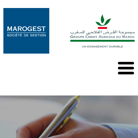
Marogest
Nos
Solutions
Nos
OPCVM
Nos
Publications
Contact