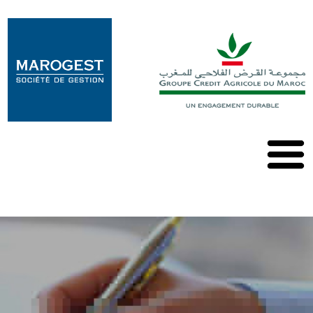
Marogest
Nos
Solutions
Nos
OPCVM
Nos
Publications
Contact