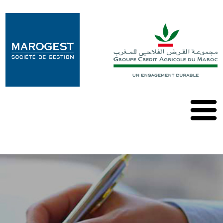
Marogest
Nos
Solutions
Nos
OPCVM
Nos
Publications
Contact