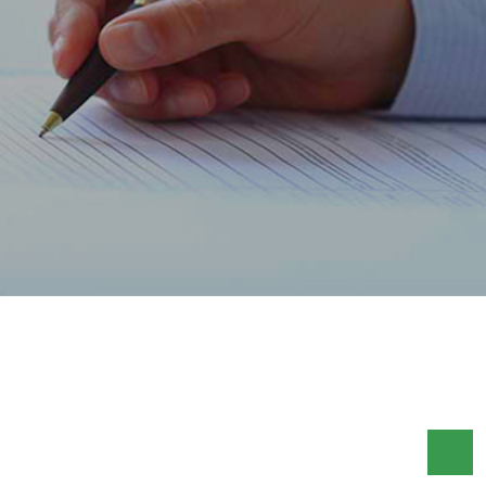
ACCUEIL
FLASH HEBDO FR
FLASH HEBDO DU 08 AU
15 FÉVRIER 2019
A UNE SEMAINE DE LA FIN DE LA PÉRIODE EN
COURS DE LA RÉSERVE OBLIGATOIRE, LES
BANQUES DE LA PLACE ONT RALENTI LEUR RYTHME
DE CONSTITUTION
FLASH HEBDO DU 08 AU