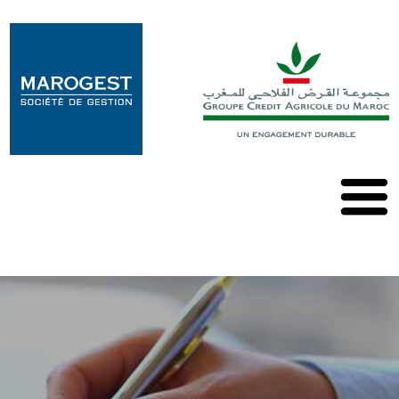
Marogest
Nos
Solutions
Nos
OPCVM
Nos
Publications
Contact