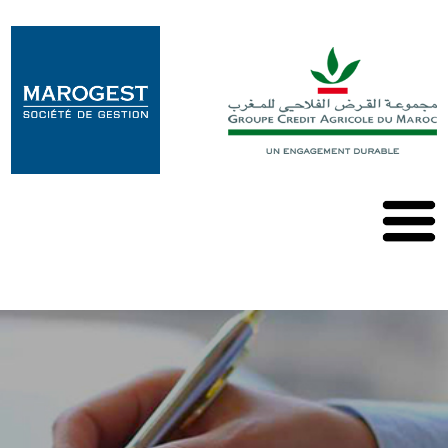
Marogest
Nos
Solutions
Nos
OPCVM
Nos
Publications
Contact