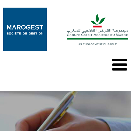
Marogest
Nos
Solutions
Nos
OPCVM
Nos
Publications
Contact