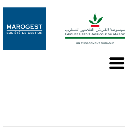
Marogest
Nos
Solutions
Nos
OPCVM
Nos
Publications
Contact